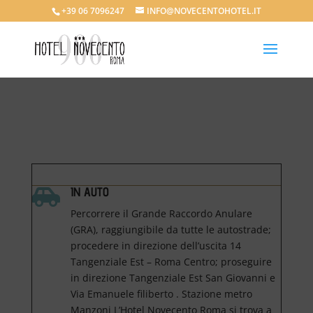
+39 06 7096247
INFO@NOVECENTOHOTEL.IT
IN AUTO

Percorrere il Grande Raccordo Anulare
(GRA), raggiungibile da tutte le autostrade;
procedere in direzione dell’uscita 14
Tangenziale Est – Roma Centro; proseguire
in direzione Tangenziale Est San Giovanni e
Via Emanuele filiberto . Stazione metro
Manzoni L’Hotel Novecento Roma si trova a