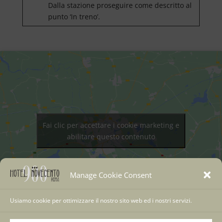
Dalla stazione proseguire come descritto al
punto ‘In treno’.
Fai clic per accettare i cookie marketing e
abilitare questo contenuto
Manage Cookie Consent
Usiamo cookie per ottimizzare il nostro sito web ed i nostri servizi.