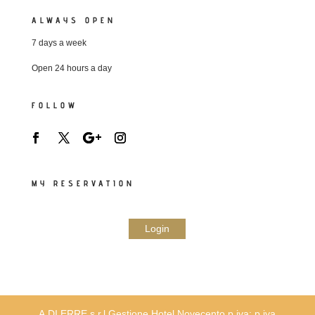
ALWAYS OPEN
7 days a week
Open 24 hours a day
FOLLOW
MY RESERVATION
Login
A.DI.ERRE s.r.l Gestione Hotel Novecento p.iva: p.iva